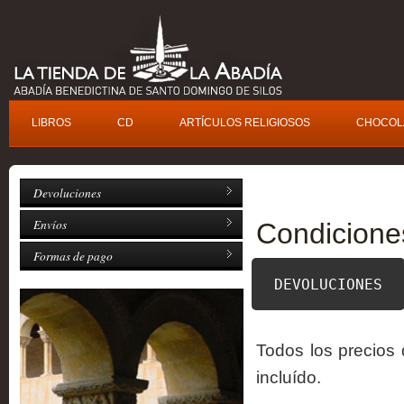
L
IBROS
C
D
A
RTÍCULOS RELIGIOSOS
C
H
OCOL
Devoluciones
Envíos
Condicione
Formas de pago
DEVOLUCIONES
Todos los precios
incluído.